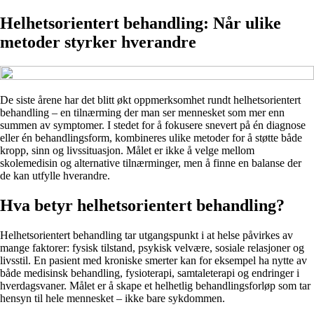
Helhetsorientert behandling: Når ulike
metoder styrker hverandre
De siste årene har det blitt økt oppmerksomhet rundt helhetsorientert
behandling – en tilnærming der man ser mennesket som mer enn
summen av symptomer. I stedet for å fokusere snevert på én diagnose
eller én behandlingsform, kombineres ulike metoder for å støtte både
kropp, sinn og livssituasjon. Målet er ikke å velge mellom
skolemedisin og alternative tilnærminger, men å finne en balanse der
de kan utfylle hverandre.
Hva betyr helhetsorientert behandling?
Helhetsorientert behandling tar utgangspunkt i at helse påvirkes av
mange faktorer: fysisk tilstand, psykisk velvære, sosiale relasjoner og
livsstil. En pasient med kroniske smerter kan for eksempel ha nytte av
både medisinsk behandling, fysioterapi, samtaleterapi og endringer i
hverdagsvaner. Målet er å skape et helhetlig behandlingsforløp som tar
hensyn til hele mennesket – ikke bare sykdommen.