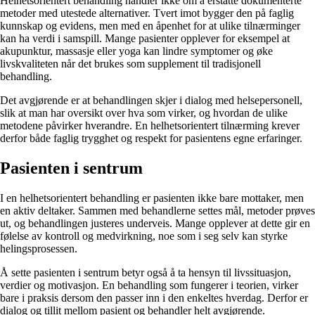
Helhetsorientert behandling handler ikke om å erstatte dokumenterte
metoder med utestede alternativer. Tvert imot bygger den på faglig
kunnskap og evidens, men med en åpenhet for at ulike tilnærminger
kan ha verdi i samspill. Mange pasienter opplever for eksempel at
akupunktur, massasje eller yoga kan lindre symptomer og øke
livskvaliteten når det brukes som supplement til tradisjonell
behandling.
Det avgjørende er at behandlingen skjer i dialog med helsepersonell,
slik at man har oversikt over hva som virker, og hvordan de ulike
metodene påvirker hverandre. En helhetsorientert tilnærming krever
derfor både faglig trygghet og respekt for pasientens egne erfaringer.
Pasienten i sentrum
I en helhetsorientert behandling er pasienten ikke bare mottaker, men
en aktiv deltaker. Sammen med behandlerne settes mål, metoder prøves
ut, og behandlingen justeres underveis. Mange opplever at dette gir en
følelse av kontroll og medvirkning, noe som i seg selv kan styrke
helingsprosessen.
Å sette pasienten i sentrum betyr også å ta hensyn til livssituasjon,
verdier og motivasjon. En behandling som fungerer i teorien, virker
bare i praksis dersom den passer inn i den enkeltes hverdag. Derfor er
dialog og tillit mellom pasient og behandler helt avgjørende.