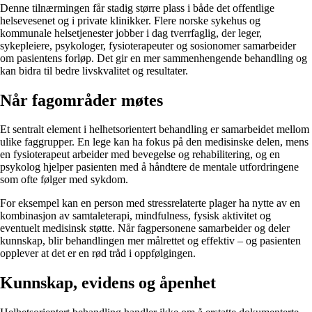
Denne tilnærmingen får stadig større plass i både det offentlige
helsevesenet og i private klinikker. Flere norske sykehus og
kommunale helsetjenester jobber i dag tverrfaglig, der leger,
sykepleiere, psykologer, fysioterapeuter og sosionomer samarbeider
om pasientens forløp. Det gir en mer sammenhengende behandling og
kan bidra til bedre livskvalitet og resultater.
Når fagområder møtes
Et sentralt element i helhetsorientert behandling er samarbeidet mellom
ulike faggrupper. En lege kan ha fokus på den medisinske delen, mens
en fysioterapeut arbeider med bevegelse og rehabilitering, og en
psykolog hjelper pasienten med å håndtere de mentale utfordringene
som ofte følger med sykdom.
For eksempel kan en person med stressrelaterte plager ha nytte av en
kombinasjon av samtaleterapi, mindfulness, fysisk aktivitet og
eventuelt medisinsk støtte. Når fagpersonene samarbeider og deler
kunnskap, blir behandlingen mer målrettet og effektiv – og pasienten
opplever at det er en rød tråd i oppfølgingen.
Kunnskap, evidens og åpenhet