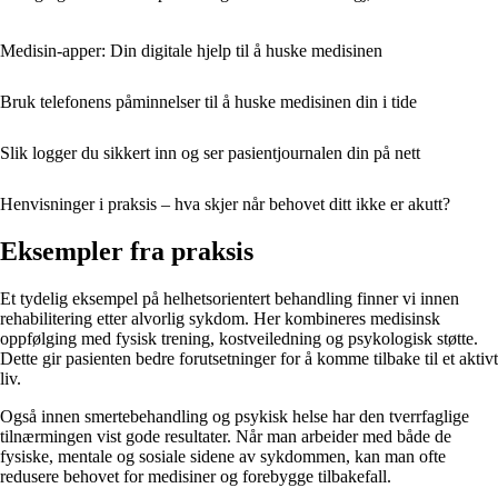
Medisin-apper: Din digitale hjelp til å huske medisinen
Bruk telefonens påminnelser til å huske medisinen din i tide
Slik logger du sikkert inn og ser pasientjournalen din på nett
Henvisninger i praksis – hva skjer når behovet ditt ikke er akutt?
Eksempler fra praksis
Et tydelig eksempel på helhetsorientert behandling finner vi innen
rehabilitering etter alvorlig sykdom. Her kombineres medisinsk
oppfølging med fysisk trening, kostveiledning og psykologisk støtte.
Dette gir pasienten bedre forutsetninger for å komme tilbake til et aktivt
liv.
Også innen smertebehandling og psykisk helse har den tverrfaglige
tilnærmingen vist gode resultater. Når man arbeider med både de
fysiske, mentale og sosiale sidene av sykdommen, kan man ofte
redusere behovet for medisiner og forebygge tilbakefall.